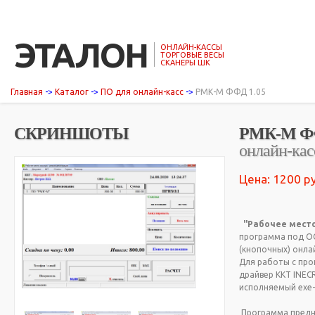
ЭТАЛОН
ОНЛАЙН-КАССЫ
ТОРГОВЫЕ ВЕСЫ
СКАНЕРЫ ШК
Главная
->
Каталог
->
ПО для онлайн-касс
->
РМК-М ФФД 1.05
СКРИНШОТЫ
РМК-М ФФ
онлайн-кас
Цена: 1200 ру
"Рабочее место
программа под ОС
(кнопочных) онла
Для работы с про
драйвер ККТ INEC
исполняемый ехе-
Программа предн