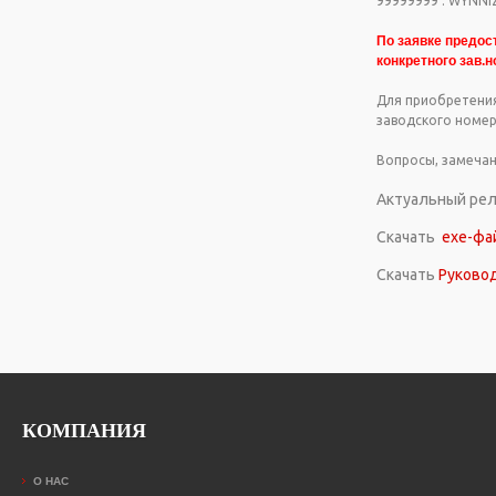
99999999 : WYNNIZ
По заявке предос
конкретного зав.н
Для приобретения
заводского номер
Вопросы, замечан
Актуальный рели
Скачать
ехе-фа
Скачать
Руково
КОМПАНИЯ
О НАС