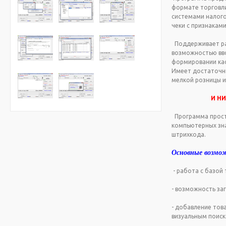
формате торговли 
системами налого
чеки с признакам
Поддерживает раб
возможностью вво
формировании кас
Имеет достаточны
мелкой розницы и
И Н
Программа проста
компьютерных зна
штрихкода.
Основные возмо
- работа с базой 
- возможность заг
- добавление това
визуальным поиск