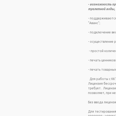
- возможность пр
туалетной воды, 
- поддерживаются
"Аванс";
- подключение весо
- осуществление 
- простой количе
- печать ценников
- печать товарных
Для работы с ККТ
Лицензия бессроч
требует. Лицензия
позволяет, при н
Без ввода лиценз
Для тестирования