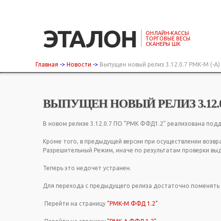
ЭТАЛОН
ОНЛАЙН-КАССЫ
ТОРГОВЫЕ ВЕСЫ
СКАНЕРЫ ШК
Главная
->
Новости
->
Выпущен новый релиз 3.12.0.7 РМК-М (-А
ВЫПУЩЕН НОВЫЙ РЕЛИЗ 3.12.0.7 Р
В новом релизе 3.12.0.7 ПО "РМК ФФД1.2" реализована под
Кроме того, в предыдущей версии при осуществлении возв
Разрешительный Режим, иначе по результатам проверки вы
Теперь это недочет устранен.
Для перехода с предыдущего релиза достаточно поменять 
Перейти на страницу
"РМК-М ФФД 1.2"