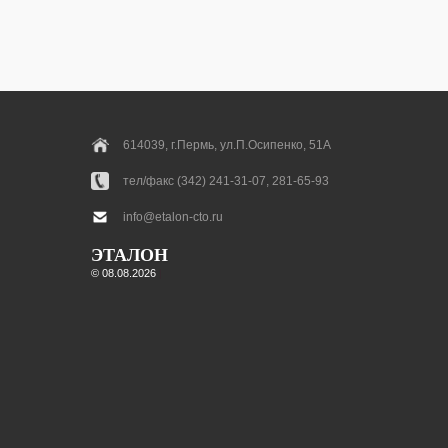
614039, г.Пермь, ул.П.Осипенко, 51А
тел/факс (342) 241-31-07, 281-65-93
info@etalon-cto.ru
ЭТАЛОН
© 08.08.2026
|